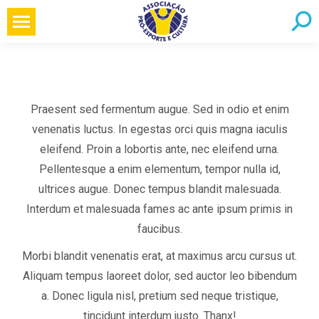
Pular
Searc
para
o
conteúdo
Praesent sed fermentum augue. Sed in odio et enim
venenatis luctus. In egestas orci quis magna iaculis
eleifend. Proin a lobortis ante, nec eleifend urna.
Pellentesque a enim elementum, tempor nulla id,
ultrices augue. Donec tempus blandit malesuada.
Interdum et malesuada fames ac ante ipsum primis in
faucibus.
Morbi blandit venenatis erat, at maximus arcu cursus ut.
Aliquam tempus laoreet dolor, sed auctor leo bibendum
a. Donec ligula nisl, pretium sed neque tristique,
tincidunt interdum justo. Thanx!