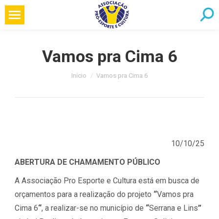
Pular
Searc
para
o
conteúdo
Vamos pra Cima 6
Você está aqui:
Início
Vamos pra Cima 6
10/10/25
ABERTURA DE CHAMAMENTO PÚBLICO
A Associação Pro Esporte e Cultura está em busca de
orçamentos para a realização do projeto
“
Vamos pra
Cima 6
“
, a realizar-se no município de
“
Serrana e Lins
”