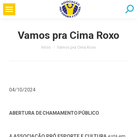
Pular
Searc
para
o
conteúdo
Vamos pra Cima Roxo
Você está aqui:
Início
Vamos pra Cima Roxo
04/10/2024
ABERTURA DE CHAMAMENTO PÚBLICO
A
ASSOCIAÇÃO PRÓ ESPORTE E CULTURA
está em