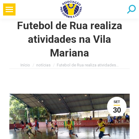
Pular
Searc
para
o
Futebol de Rua realiza
conteúdo
atividades na Vila
Mariana
Você está aqui:
Início
notícias
Futebol de Rua realiza atividades…
SET
30