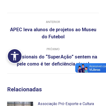
Navegação
ANTERIOR
de
APEC leva alunos de projetos ao Museu
Post
post:
do Futebol
anterior:
PRÓXIMO
Profissionais do “SuperAção” sentem na
Próximo
pele como é ter deficiência visual
post:
Relacionadas
Associação Pró-Esporte e Cultura