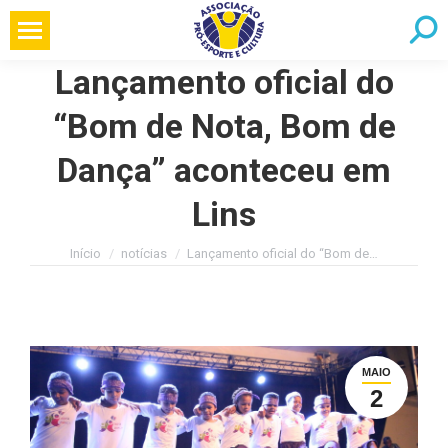
Pular
Searc
para
o
Lançamento oficial do
conteúdo
“Bom de Nota, Bom de
Dança” aconteceu em
Lins
Você está aqui:
Início
notícias
Lançamento oficial do “Bom de…
MAIO
2