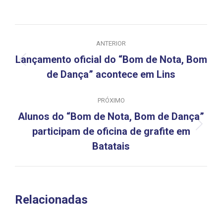
Navegação
ANTERIOR
de
Lançamento oficial do “Bom de Nota, Bom
Post
post:
de Dança” acontece em Lins
anterior:
PRÓXIMO
Alunos do “Bom de Nota, Bom de Dança”
Próximo
participam de oficina de grafite em
post:
Batatais
Relacionadas