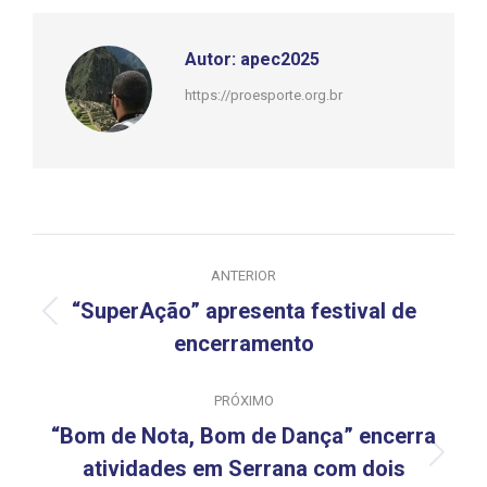
Autor:
apec2025
https://proesporte.org.br
Navegação
ANTERIOR
de
“SuperAção” apresenta festival de
Post
post:
encerramento
anterior:
PRÓXIMO
“Bom de Nota, Bom de Dança” encerra
Próximo
atividades em Serrana com dois