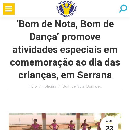
Pular
Searc
para
o
‘Bom de Nota, Bom de
conteúdo
Dança’ promove
atividades especiais em
comemoração ao dia das
crianças, em Serrana
Você está aqui:
Início
notícias
‘Bom de Nota, Bom de…
OUT
23