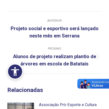
Navegação
ANTERIOR
de
Projeto social e esportivo será lançado
Post
post:
neste mês em Serrana
anterior:
PRÓXIMO
Alunos de projeto realizam plantio de
Próximo
árvores em escola de Batatais
post:
Relacionadas
Associação Pró-Esporte e Cultura