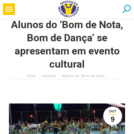
Pular
Searc
para
o
Alunos do ‘Bom de Nota,
conteúdo
Bom de Dança’ se
apresentam em evento
cultural
Você está aqui:
Início
notícias
Alunos do ‘Bom de Nota,…
OUT
9