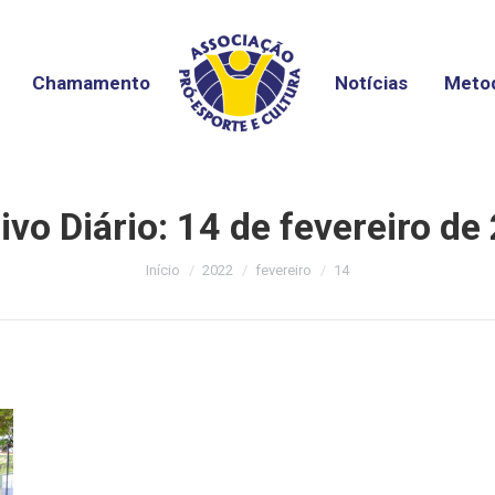
Chamamento
Notícias
Metod
ivo Diário:
14 de fevereiro de
Você está aqui:
Início
2022
fevereiro
14