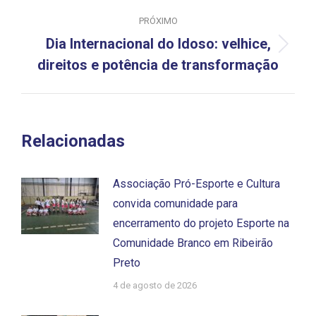
PRÓXIMO
Dia Internacional do Idoso: velhice,
Próximo
direitos e potência de transformação
post:
Relacionadas
Associação Pró-Esporte e Cultura
convida comunidade para
encerramento do projeto Esporte na
Comunidade Branco em Ribeirão
Preto
4 de agosto de 2026