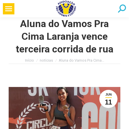
Pular
Searc
para
o
Aluna do Vamos Pra
conteúdo
Cima Laranja vence
terceira corrida de rua
Você está aqui:
Início
notícias
Aluna do Vamos Pra Cima…
JUN
11