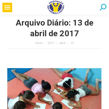
Pular
Searc
para
o
Arquivo Diário:
13 de
conteúdo
abril de 2017
Você está aqui:
Início
2017
abril
13