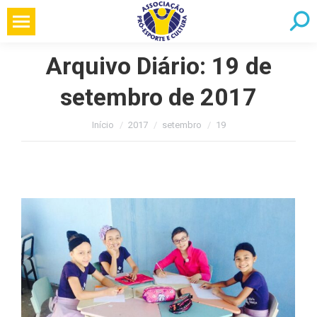
Pular
Searc
para
o
Arquivo Diário:
19 de
conteúdo
setembro de 2017
Você está aqui:
Início
2017
setembro
19