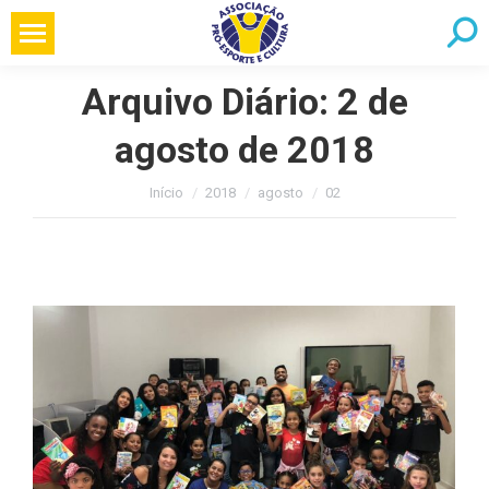
Pular
Searc
para
o
Arquivo Diário:
2 de
conteúdo
agosto de 2018
Você está aqui:
Início
2018
agosto
02