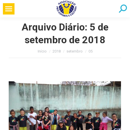
Pular
Searc
para
o
Arquivo Diário:
5 de
conteúdo
setembro de 2018
Você está aqui:
Início
2018
setembro
05